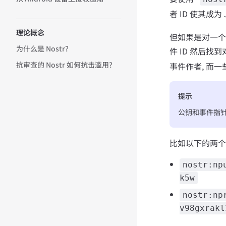
者 ID 使其成为
理论概念
但如果是对一个 
为什么是 Nostr?
件 ID 然后找到
抗审查的 Nostr 如何抗击滥用?
事件作者, 而
提示
公钥和事件指
比如以下的两个
nostr:np
k5w
nostr:np
v98gxrakl