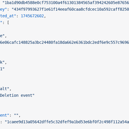
 
"1ba1d90db4588e0cf753100a4f61301384565af394242605e87656
ey"
: 
"434f97993627f1e61f14eeaf60caa8cfdcec10a592caff8250
ted_at"
: 
1745672602
,
"
: [
e"
,
6e06cafc148825a3bc24480fa18da662e6361bdc2edf6e9c557c9696
k"
,
1"
alt"
,
Deletion event"
ent"
: 
""
,
: 
"1caee9d13a05642dffe5c32dfef9a1bd53e6bf0f2c498f112a54a