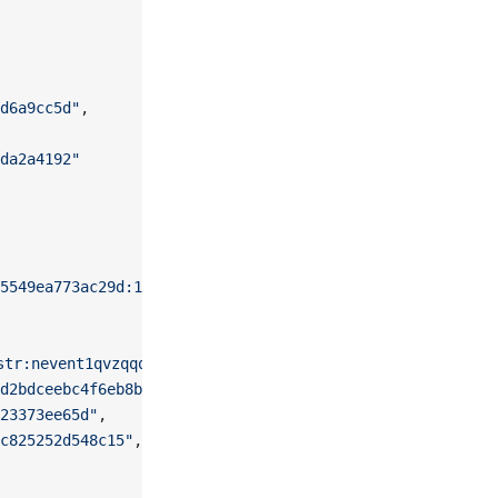
d6a9cc5d"
,
da2a4192"
95549ea773ac29d:1743731289"
str:nevent1qvzqqqqqqypzpvv5kxn3muystl650mgctd4g5x6gjuxnx
d2bdceebc4f6eb8b40ef74bea2319c8060ade94e8eb9d3f23b3d5387
23373ee65d"
,
c825252d548c15"
,