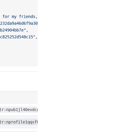
 for my friends, can I refer your relay.nsec.app config
232da9a46d6f9a30d415e673374ff61f0e27cd25d2ce7ebd77565269
b24904bb7e"
,
c825252d548c15"
,
tr:npub1jl40evdcgwx4d54rxzwxltcg4esmucv2vhy8k63f24y75ae6
tr:nprofile1qqsf06hukxuy8r2k623np8r04uy2ucd7vx9xtjrmdg54