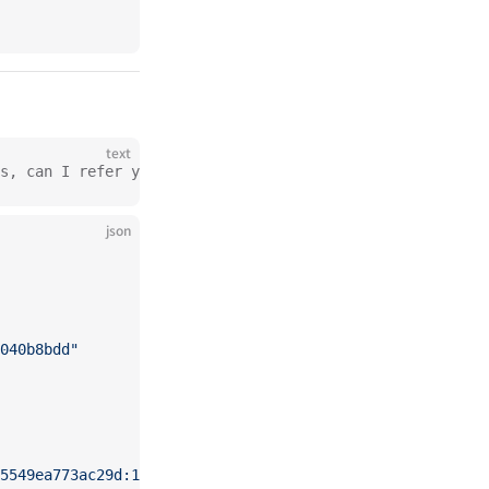
text
s, can I refer your relay.nsec.app configuration file? n
json
040b8bdd"
95549ea773ac29d:1743731289"