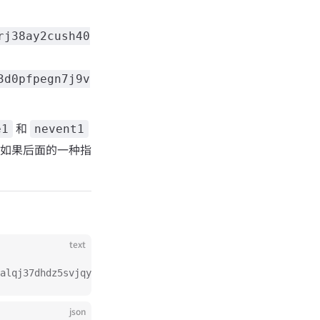
rj38ay2cush40
3d0pfpegn7j9v
和
e1
nevent1
 如果后面的一种指
text
alqj37dhdz5svjqyshwumn8ghj7mn9waej67ng94hx7er9xgh8yetvv
json