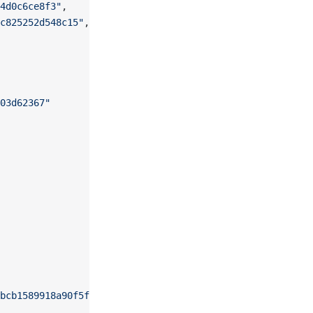
4d0c6ce8f3"
,
c825252d548c15"
,
03d62367"
bcb1589918a90f5fbd3881bc5cfe6a2d62e993e11e225b6888fe9651