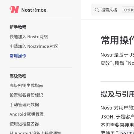
Nostr!moe
搜索文档
K
跳转到内容
Sidebar Navigation
新手教程
常用操
快速加入 Nostr 网络
申请加入 Nostr!moe 社区
Nostr 是基于
常用操作
查改", 所谓 "N
高级教程
高级密钥生成指南
提及与引
设置域名身份标识
手动管理元数据
Nostr 对用
Android 密钥管理
JSON, 于是客户
使用远程签名器
不再需要直接用这
要使用 "
从 Android 设备上接收通知
nost