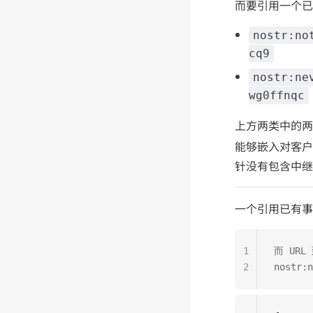
而要引用一个已经
nostr:no
cq9
nostr:ne
wg0ffnqc
上方两类中的两
能够嵌入对客户
针没有包含中继
一个引用已有事
1
而 UR
2
nostr:n