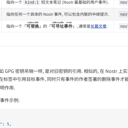
指向一个
短文本笔记 (Nostr 最基础的用户事件).
kind:1
nos
指向任何一个具体的 Nostr 事件, 可以包含内联的中继提示.
nos
replaceable
addressable event
指向一个「
」的「
」, 通常是
长篇文章
.
可替换
可寻址事件
nos
就如 GPG 密钥吊销一样, 是对旧密钥的引用. 相似的, 在 Nostr
在标签中引用目标事件, 同时只有事件的作者签署的删除事件才
明作用.
事件示例:
"
: 
5
,