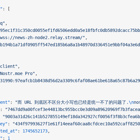
"
: [
q"
,
95ec1f31c350cd0055ef1fd6506edd0a5e18fbfc0db5892dcacc75bb
wss://news-zh-node2.relay.stream/"
,
b194b1a71df0905ff547ed185b6a8a1b48970d336451e9bbf04a3e6d
client"
,
Nostr.moe Pro"
,
31990:97eafcb1b8438d56d2a3309c6faf08ae61be618a65c87b6a2
ent"
: 
"而 URL 到底区不区分大小写也已经是统一不了的问题了.
\n
no
: 
"7467dd9a00fcef3e44813bc955bcc0e3d09a89620969f7b3facea
 
"9003a31d26c141b527855149ef18da342927cf0056f3f8b3cfea6b
ey"
: 
"434f97993627f1e61f14eeaf60caa8cfdcec10a592caff8250
ted_at"
: 
1745652173
,
"
: 
1