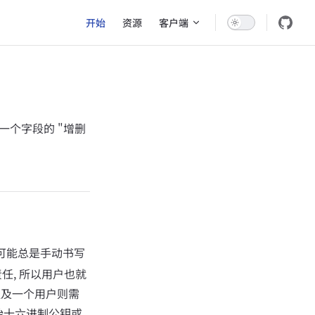
Main Navigation
开始
资源
客户端
中的一个字段的 "增删
不可能总是手动书写
的责任, 所以用户也就
中提及一个用户则需
始十六进制公钥或