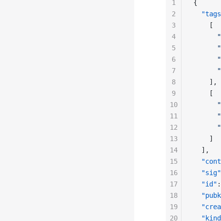
1
{
2
  "tags
3
    [
4
      "
5
      "
6
      "
7
      "
8
    ],
9
    [
10
      "
11
      "
12
      "
13
    ]
14
  ],
15
  "cont
16
  "sig"
17
  "id"
:
18
  "pubk
19
  "crea
20
  "kind