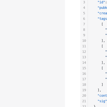
3
  "id"
:
4
  "pubk
5
  "crea
6
  "tags
7
    [
8
      "
9
      "
10
    ],
11
    [
12
      "
13
      "
14
    ],
15
    [
16
      "
17
      "
18
    ]
19
  ],
20
  "cont
21
  "sig"
22
}