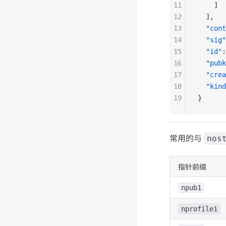
11
    ]
12
  ],
13
  "cont
14
  "sig"
15
  "id"
:
16
  "pubk
17
  "crea
18
  "kind
19
}
常用的与
nos
指针前缀
npub1
nprofile1