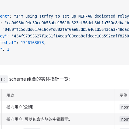
ent"
: 
"I'm using strfry to set up NIP-46 dedicated relay
: 
"ca9d96bc94e30ce0b58abe15618c623cf56deb6bb1a750e84ba4b
 
"0480ffc5d8dd617e16c0fd882faf0ae83db5a461d5643ca3748dac
ey"
: 
"434f97993627f1e61f14eeaf60caa8cfdcec10a592caff8250
ted_at"
: 
1746163678
,
"
: 
1
scheme 组合的实体指针一览:
tr:
用途
示例
指向用户(公钥).
nos
指向用户, 可以包含内联的中继提示.
nos