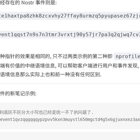
存在的 Nostr 事件则是:
te1haxtpa8zhk8zcxvhy27ffay8urmzq5pyupasez67zj
vent1qqst7n9s7n3tmr3vrxtj90y57jr7pa3q2qjwq7cv
种指针的效果是相同的, 只不过两类示例的第二种即
nprofil
端有价值的中继语境信息, 可以帮助客户端进行用户和事件发现,
语境信息那么实际上也和前一种没有任何区别.
件的新笔记示例:
L 到底区不区分大小写也已经是统一不了的问题了.
event1qvzqqqqqqypzpvv5kxn3muystl650mgctd4g5x6gjuxnxez3ax