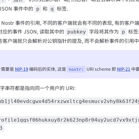
 JSON 事件中的
和
标签.
p
q
Nostr 事件的引用, 不同的客户端就会有不同的表现, 有的客
对应的事件 JSON, 读取其中的
字段将其作为
标签
pubkey
p
一些客户端就只会解析对公钥指针的提及, 而不会解析事件的引用中
针需要是
NIP-19
编码后的实体, 这是
URI scheme 即
NIP-21
中要
nostr:
字串符都是指向同一个用户的 URI:
ub1jl40evdcgwx4d54rxzwxltcg4esmucv2vhy8k63f24
rofile1qqsf06hukxuy8r2k623np8r04uy2ucd7vx9xtj
3