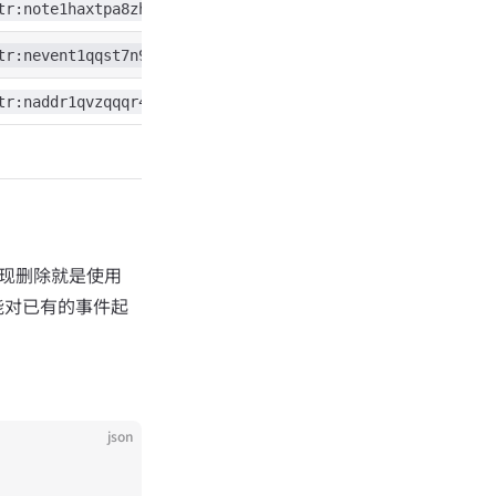
tr:note1haxtpa8zhk8zcxvhy27ffay8urmzq5pyupasez67zjrj38ay
tr:nevent1qqst7n9s7n3tmr3vrxtj90y57jr7pa3q2qjwq7cv3d0pfp
tr:naddr1qvzqqqr4gupzqs60j7vnvfl3uc03fm40vr923n7uasg2tyk
 上实现删除就是使用
能对已有的事件起
json