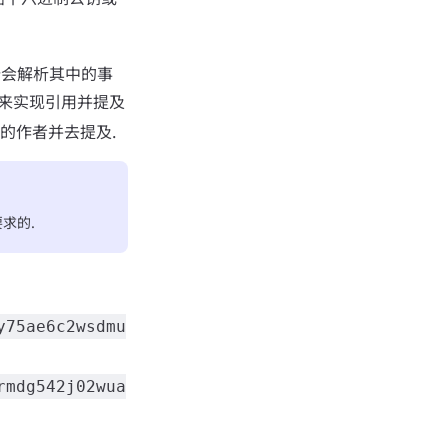
户端会解析其中的事
来实现引用并提及
的作者并去提及.
求的.
y75ae6c2wsdmu
rmdg542j02wua