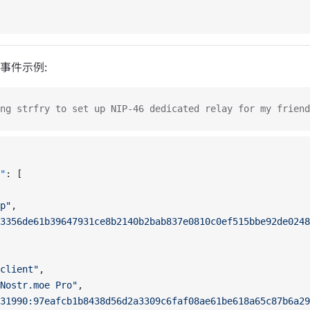
事件示例:
ing strfry to set up NIP-46 dedicated relay for my friend
"
: [
p"
,
3356de61b39647931ce8b2140b2bab837e0810c0ef515bbe92de0248
client"
,
Nostr.moe Pro"
,
31990:97eafcb1b8438d56d2a3309c6faf08ae61be618a65c87b6a2